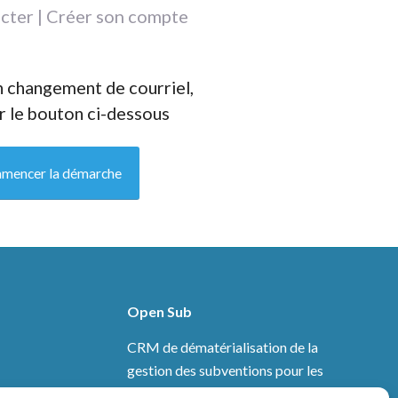
cter | Créer son compte
 changement de courriel,
ur le bouton ci-dessous
mencer la démarche
Open Sub
CRM de dématérialisation de la
gestion des subventions pour les
acteurs publics édité par la
Société